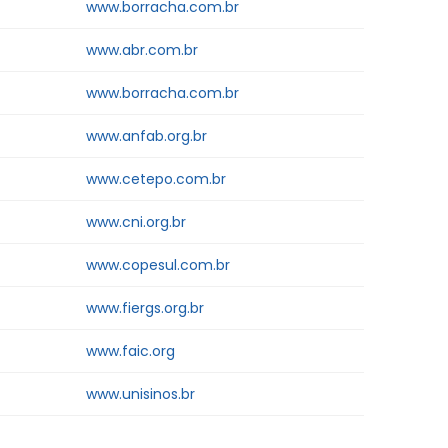
www.borracha.com.br
www.abr.com.br
www.borracha.com.br
www.anfab.org.br
www.cetepo.com.br
www.cni.org.br
www.copesul.com.br
www.fiergs.org.br
www.faic.org
www.unisinos.br