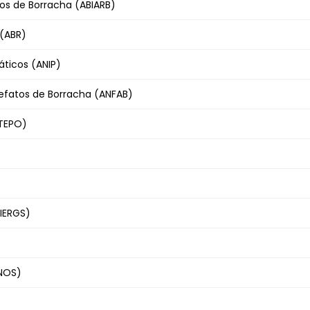
tos de Borracha (ABIARB)
 (ABR)
ticos (ANIP)
tefatos de Borracha (ANFAB)
ETEPO)
FIERGS)
INOS)