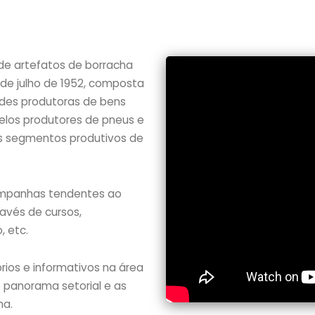
 de artefatos de borracha
de julho de 1952, composta
ades produtoras de bens
 pelos produtores de pneus e
los segmentos produtivos de
campanhas tendentes ao
avés de cursos,
 etc.
rios e informativos na área
 panorama setorial e as
ha.