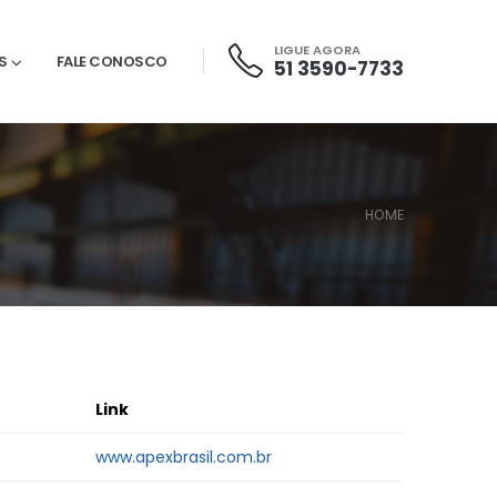
LIGUE AGORA
S
FALE CONOSCO
51 3590-7733
HOME
Link
www.apexbrasil.com.br