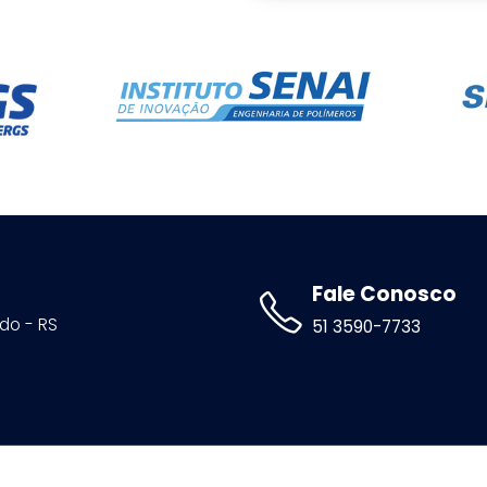
Fale Conosco
ldo - RS
51 3590-7733