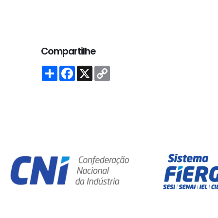
Compartilhe
S
F
X
C
h
a
o
a
c
p
r
e
y
e
b
L
o
i
o
n
k
k